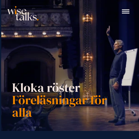
Kloka röster
Föreläsningar för 
alla